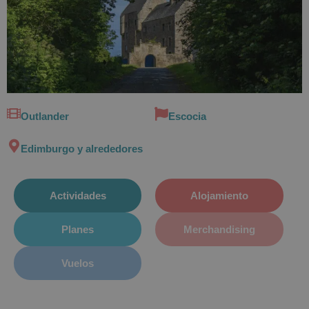
Outlander
Escocia
Edimburgo y alrededores
Actividades
Alojamiento
Planes
Merchandising
Vuelos