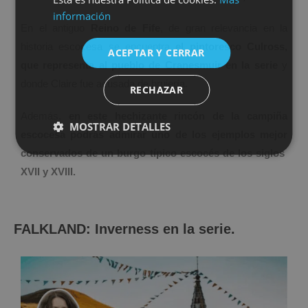
ENGLISH
información
En el antiguo
Reino de Fife
, de gran relevancia en la
historia escocesa se encuentra
el pintoresco Culross,
ACEPTAR Y CERRAR
que representa al pueblo de Cranesmuir en la serie
y
donde Claire fue acusada de brujería.
RECHAZAR
Además,
en este hechizante rincón de la campiña
MOSTRAR DETALLES
escocesa podrás admirar uno de los ejemplos mejor
conservados de un burgo típico escocés de los siglos
XVII y XVIII.
FALKLAND: Inverness en la serie.