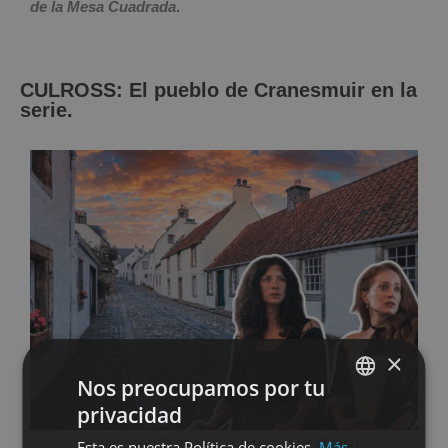
de la Mesa Cuadrada
.
CULROSS: El pueblo de Cranesmuir en la
serie.
×
Nos preocupamos por tu
privacidad
SPANISH
Outlander. Sony Pictures Television (Starz)
Esta es nuestra Política de cookies.
Más