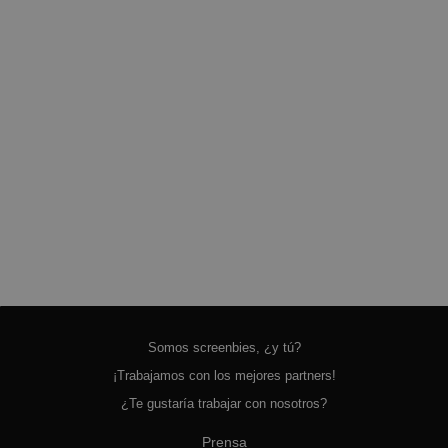
Somos screenbies, ¿y tú?
¡Trabajamos con los mejores partners!
¿Te gustaría trabajar con nosotros?
Prensa