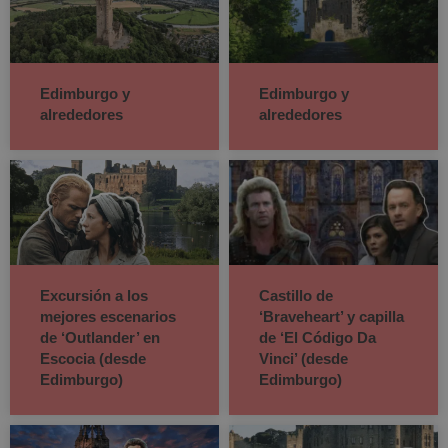
Edimburgo y
Edimburgo y
alrededores
alrededores
Excursión a los
Castillo de
mejores escenarios
‘Braveheart’ y capilla
de ‘Outlander’ en
de ‘El Código Da
Escocia (desde
Vinci’ (desde
Edimburgo)
Edimburgo)