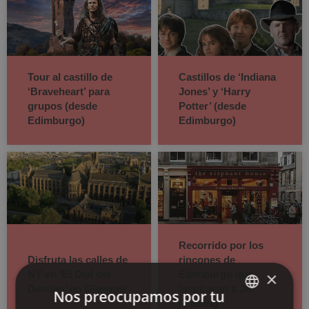
Tour al castillo de
Castillos de ‘Indiana
‘Braveheart’ para
Jones’ y ‘Harry
grupos (desde
Potter’ (desde
Edimburgo)
Edimburgo)
Recorrido por los
Disfruta las calles de
rincones de
NY en ‘El Dial del
Edimburgo que
×
Destino’ en Glasgow
inspiraron a JK
Nos preocupamos por tu
Rowling