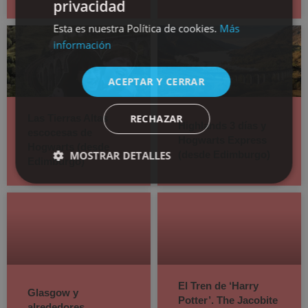
privacidad
SPANISH
Esta es nuestra Política de cookies.
Más
ENGLISH
información
ACEPTAR Y CERRAR
RECHAZAR
Las Tierras Altas
Highlands 3 días y
escocesas de
Hogwarts Express
Hogwarts (desde
MOSTRAR DETALLES
(desde Edimburgo)
Edimburgo)
El Tren de ‘Harry
Glasgow y
Potter’. The Jacobite
alrededores