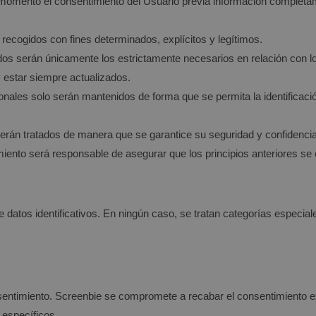
odo momento el consentimiento del Usuario previa información completa
n recogidos con fines determinados, explícitos y legítimos.
dos serán únicamente los estrictamente necesarios en relación con lo
y estar siempre actualizados.
sonales solo serán mantenidos de forma que se permita la identificaci
 serán tratados de manera que se garantice su seguridad y confidencia
amiento será responsable de asegurar que los principios anteriores se
datos identificativos. En ningún caso, se tratan categorías especial
sentimiento.
Screenbie
se compromete a recabar el consentimiento ex
 específicos.