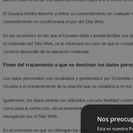
El Usuario tendrá derecho a retirar su consentimiento en cualquier 
consentimiento no condicionará el uso del Sitio Web.
En las ocasiones en las que el Usuario deba o pueda facilitar sus d
el contenido del Sitio Web, se le informará en caso de que la cump
correcto desarrollo de la operación realizada.
Fines del tratamiento a que se destinan los datos pers
Los datos personales son recabados y gestionados por
Screenbie
c
Usuario o el mantenimiento de la relación que se establezca en los f
Igualmente, los datos podrán ser utilizados con una finalidad comerc
como para la extracción, almacenamiento de datos y estudios de ma
navegación por el Sitio Web.
Nos preocup
Esta es nuestra Po
En el momento en que se obtengan los datos personales, se informar