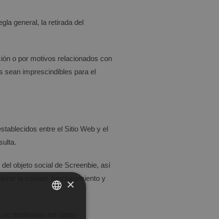
la general, la retirada del
ación o por motivos relacionados con
s sean imprescindibles para el
establecidos entre el Sitio Web y el
sulta.
 del objeto social de
Screenbie
, así
orar la calidad, funcionamiento y
×
SPANISH
 se destinarán los datos