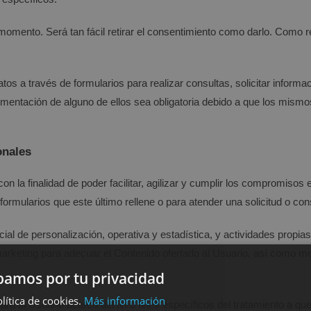
momento. Será tan fácil retirar el consentimiento como darlo. Como reg
atos a través de formularios para realizar consultas, solicitar inform
limentación de alguno de ellos sea obligatoria debido a que los mismo
onales
on la finalidad de poder facilitar, agilizar y cumplir los compromisos 
ormularios que este último rellene o para atender una solicitud o con
ial de personalización, operativa y estadística, y actividades propias
rketing para adecuar el Contenido ofertado al Usuario, así como mej
amos por tu privacidad
lítica de cookies.
Más información
á al Usuario acerca del fin o fines específicos del tratamiento a que