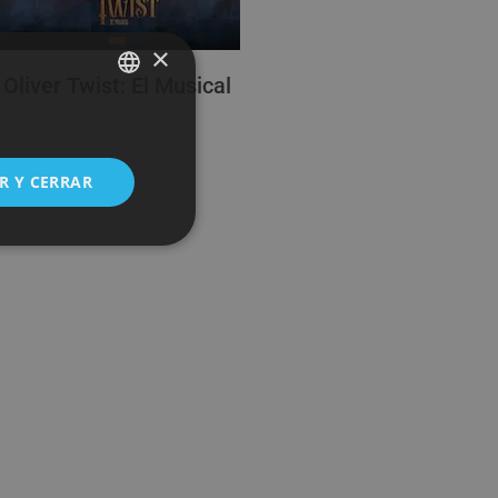
×
Oliver Twist: El Musical
SPANISH
ENGLISH
R Y CERRAR