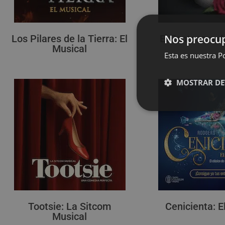
Nos preocup
Los Pilares de la Tierra: El
El Fantasma d
Musical
Esta es nuestra Po
MOSTRAR DE
Tootsie: La Sitcom
Cenicienta: E
Musical