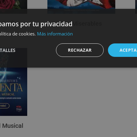
amos por tu privacidad
e la Ópera
Los Miserables
lítica de cookies.
Más información
TALLES
RECHAZAR
ACEPTA
l Musical