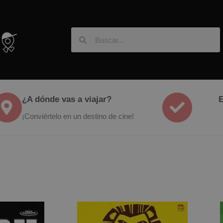
¿A dónde vas a viajar?
E
¡Conviértelo en un destino de cine!