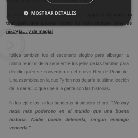
luchar juntas contra los Caminantes Blancos.
MOSTRAR DETALLES
¿Quieres verlo con tus propios ojos?
¡Aquí te dejamos un
tour para que puedas entrar en este enclave lleno de
historia… y de magia!
Itálica también fue el escenario elegido para albergar la
última reunión de la serie entre los jefes de las familias para
decidir quién se convertiría en el nuevo Rey de Poniente.
Una asamblea en la que Tyrion nos dejaría la última lección
de la serie: Lo que une a la gente son las historias.
Ni los ejércitos, ni las banderas ni siquiera el oro.
“No hay
nada más poderoso en el mundo que una buena
historia. Nadie puede detenerla, ningún enemigo
vencerla.”