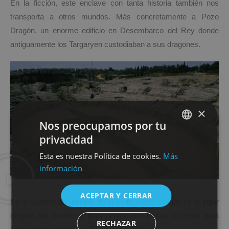
En la ficción, este enclave con tanta historia también nos
transporta a otros mundos. Más concretamente a Pozo
Dragón, un enorme edificio en Desembarco del Rey donde
antiguamente los Targaryen custodiaban a sus dragones.
×
Nos preocupamos por tu
privacidad
SPANISH
Esta es nuestra Política de cookies.
Más
ENGLISH
información
ACEPTAR Y CERRAR
En la séptima temporada de la serie, Pozo Dragón es el lugar
elegido por Daenerys para pedirle una tregua a Cersei para
RECHAZAR