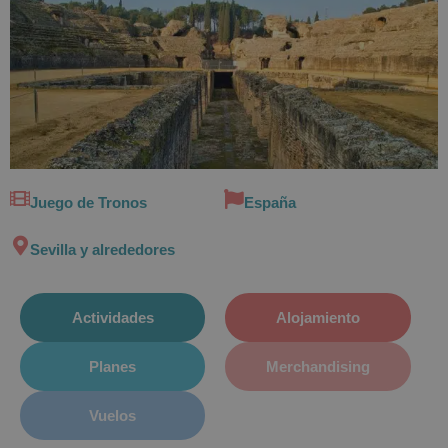
Juego de Tronos
España
Sevilla y alrededores
Actividades
Alojamiento
Planes
Merchandising
Vuelos