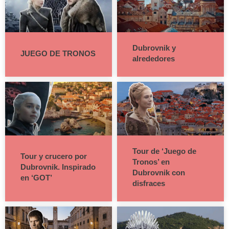
Dubrovnik y
JUEGO DE TRONOS
alrededores
Tour de ‘Juego de
Tour y crucero por
Tronos’ en
Dubrovnik. Inspirado
Dubrovnik con
en ‘GOT’
disfraces