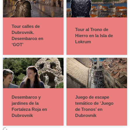
Tour calles de
Tour al Trono de
Dubrovnik.
Hierro en la Isla de
Desembarco en
Lokrum
‘GOT’
Desembarco y
Juego de escape
jardines de la
temático de ‘Juego
Fortaleza Roja en
de Tronos’ en
Dubrovnik
Dubrovnik