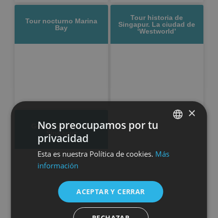
Tour historia de
Tour nocturno Marina
Singapur. La ciudad de
Bay
‘Westworld’
×
Nos preocupamos por tu
Gemas ocultas de
Singapur
privacidad
SPANISH
Esta es nuestra Política de cookies.
Más
ENGLISH
información
ACEPTAR Y CERRAR
RECHAZAR