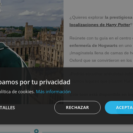
¿Quieres explorar
la prestigios
localizaciones de
Harry Potter
?
Reúnete con tu guía en el centro 
enfermería de Hogwarts
en uno 
¡Imagínatela llena de camas de ho
Oxford que se convirtieron en los
¡Podrás escuchar anécdotas sobre
amos por tu privacidad
mismos lugares que pisaron Harr
lítica de cookies.
Más información
Este tour está disponible en in
TALLES
RECHAZAR
ACEPTA
nt
Más 