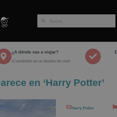
¿A dónde vas a viajar?
E
¡Conviértelo en un destino de cine!
arece en ‘Harry Potter’
Harry Potter