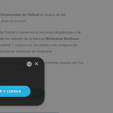
a Universidad de Oxford
en busca de las
 ¡Este es tu tour!
de Oxford y comienza el recorrido dirigiéndote a
la
de los salones de la famosa
Biblioteca Bodleian
.
spital! Y explora las facultades más antiguas de
 sombríos interiores de Hogwarts.
×
 los personajes y el rodaje mientras paseas por los
y, Ron o Hemione!
SPANISH
glés.
ENGLISH
R Y CERRAR
información y reservas