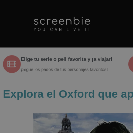
Elige tu serie o peli favorita y ¡a viajar!
¡Sigue los pasos de tus personajes favoritos!
Explora el Oxford que ap