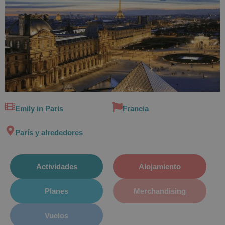
Emily in Paris
Francia
París y alrededores
Actividades
Alojamiento
Planes
Merchandising
Vuelos