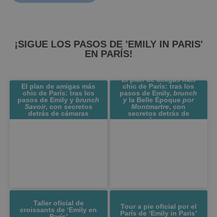
¡SIGUE LOS PASOS DE 'EMILY IN PARIS'
EN PARÍS!​
El plan de amigas más
El plan de amigas más
chic de París: tras los
chic de París: tras los
pasos de Emily,
brunch
pasos de Emily y
brunch
y
la Belle Époque
por
Savoir
, con secretos
Montmartre
, con
detrás de cámaras
secretos detrás de
cámaras
Taller oficial de
Tour a pie oficial por el
croissants de ‘Emily en
París de ‘Emily in Paris’
París’