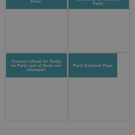
Paris’
Paris’
Crucero oficial de ‘Emily
en París’ por el Sena con
París Explorer Pass
champán