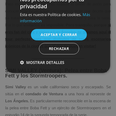
Pero espera, no te compres todavía el billete de avión para
privacidad
SPANISH
conocer esta localización. Lamentamos tener que decirte que
Esta es nuestra Política de cookies.
Más
ENGLISH
se tratan de sets que fueron construidos por y para la serie.
información
Por lo que
visitarlos es imposible. Pero tranquilo, porque
si
eres fan del cine y viajas a Los Ángeles ¡te dejamos aquí el
ACEPTAR Y CERRAR
tour perfecto para que disfrutes de otros escenarios
icónicos de la ciudad que sí que se pueden visitar!
RECHAZAR
MOSTRAR DETALLES
SIMI VALLEY (Ventura): Pelea entre Boba
Fett y los Stormtroopers.
Simi Valley
es un valle californiano seco y escarpado. Se
sitúa en el
condado de Ventura
a una hora al noroeste de
Los Ángeles.
Es particularmente reconocible en la escena de
la pelea entre Boba Fett y un ejército de Stormtroopers en el
episodio 14 de la segunda temporada de la serie.