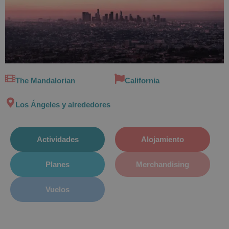
The Mandalorian
California
Los Ángeles y alrededores
Actividades
Alojamiento
Planes
Merchandising
Vuelos