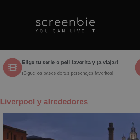
Elige tu serie o peli favorita y ¡a viajar!
¡Sigue los pasos de tus personajes favoritos!
Liverpool y alrededores