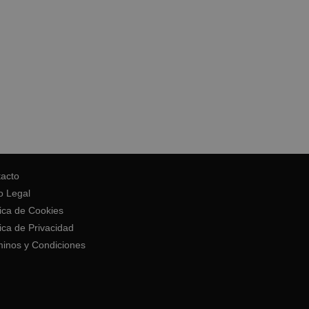
acto
o Legal
tica de Cookies
tica de Privacidad
inos y Condiciones