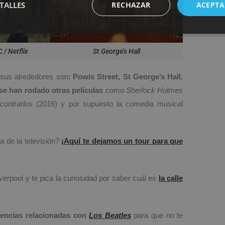
TALLES
RECHAZAR
ACEPTA
 / Netflix
St George’s Hall
 sus alrededores son:
Powis Street, St George’s Hall,
se han rodado otras películas
como
Sherlock Holmes
contrarlos
(2016) y por supuesto la comedia musical
 de la televisión?
¡Aquí te dejamos un tour para que
erpool y te pica la curiosidad por saber cuál es
la calle
encias relacionadas con
Los Beatles
para que no te