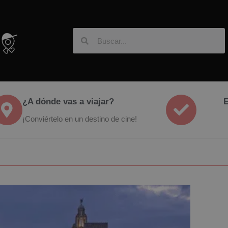
¿A dónde vas a viajar?
E
¡Conviértelo en un destino de cine!