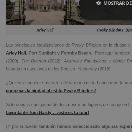
MOSTRAR DE
Arley Hall
Peaky Blinders. BBC
Las principales localizaciones de
Peaky Blinders
en la ciudad y
Arley Hall
, Port Sunlight y Formby Beach.
¡Pero aquí también
(2009),
T
he Batman
(2022),
Animales Fantásticos y dónde En
basada en canciones de los Beatles,
Yesterday
(2019).
¿Quieres conocer sus calles de la mano de la banda más famosa
conozcas la ciudad al estilo Peaky Blinders!
Si te quedas con ganas de descubrir más lugares de rodaje en Liv
favorita de Tom Hardy… ¡este es tu tour!
¡Y por supuesto
también hemos seleccionado algunas experi