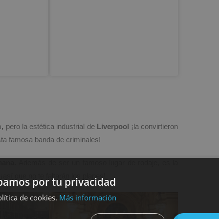
m
,
pero la estética industrial de
Liverpool
¡la convirtieron
ta famosa banda de criminales!
mana.
Además de ser un famoso lugar de rodaje, es la
sí que no te faltarán los planes!
amos por tu privacidad
lítica de cookies.
Más información