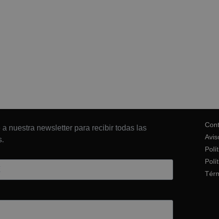
Cont
 a nuestra newsletter para recibir todas las
Avis
.
Polí
Polí
Térm