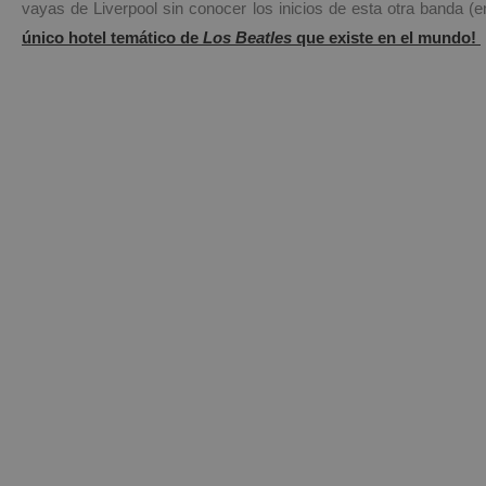
vayas de Liverpool sin conocer los inicios de esta otra banda (
único hotel temático de
Los Beatles
que existe en el mundo!