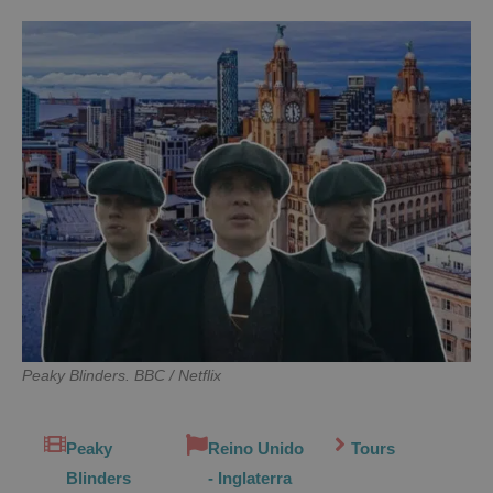
Peaky Blinders. BBC / Netflix
Peaky
Reino Unido
Tours
Blinders
- Inglaterra