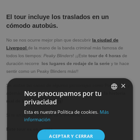
El tour incluye los traslados en un
cómodo autobús.
No se nos ocurre mejor plan que descubrir
la ciudad de
Liverpool
de la mano de la banda criminal más famosa de
todos los tiempos:
Peaky Blinders
! ¡¡Este
tour de 4 horas
de
duración recorre
los lugares de rodaje de la serie
y te hace
sentir como un Peaky Blinders más!!
×
Se visitan las casas de algunos personajes como Polly y Ada y
Nos preocupamos por tu
además, te van contando anécdotas del rodaje y
la historia
privacidad
real de los
Peaky Blinders
!
SPANISH
Esta es nuestra Política de cookies.
Más
ENGLISH
Si te atrapó la serie, ¡te va a encantar!
información
Este tour es en inglés
.
ACEPTAR Y CERRAR