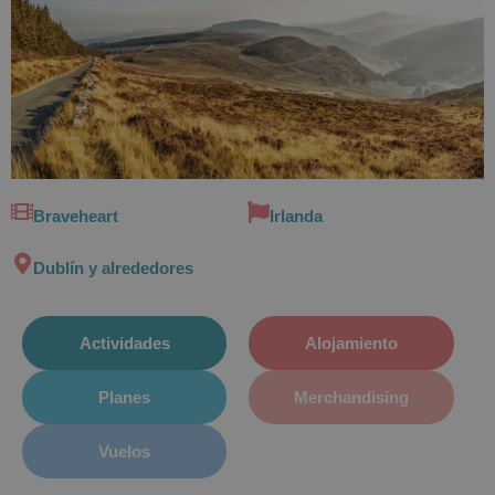
Braveheart
Irlanda
Dublín y alrededores
Actividades
Alojamiento
Planes
Merchandising
Vuelos