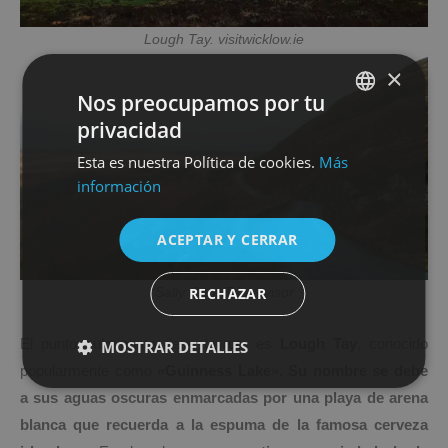
Lough Tay. visitwicklow.ie
×
Nos preocupamos por tu
privacidad
SPANISH
Esta es nuestra Política de cookies.
Más
ENGLISH
información
ACEPTAR Y CERRAR
RECHAZAR
Sally Gap. Tripadvisor
El punto culminante de esta ruta es
Lough Tay
, conocido
MOSTRAR DETALLES
popularmente como
«Guinness Lake». Su nombre se debe
a sus aguas oscuras enmarcadas por una playa de arena
blanca que recuerda a la espuma de la famosa cerveza