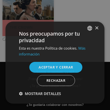
×
THE CROWN
Nos preocupamos por tu
privacidad
SPANISH
Esta es nuestra Política de cookies.
Más
ENGLISH
información
ACEPTAR Y CERRAR
Somos screenbies, ¿y tú?
¡Trabajamos con los mejores partners!
RECHAZAR
¿Te gustaría trabajar con nosotros?
MOSTRAR DETALLES
Prensa
¿Te gustaría colaborar con nosotros?