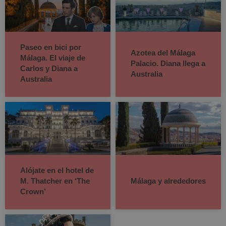
Paseo en bici por
Azotea del Málaga
Málaga. El viaje de
Palacio. Diana llega a
Carlos y Diana a
Australia
Australia
Alójate en el hotel de
M. Thatcher en ‘The
Málaga y alrededores
Crown’