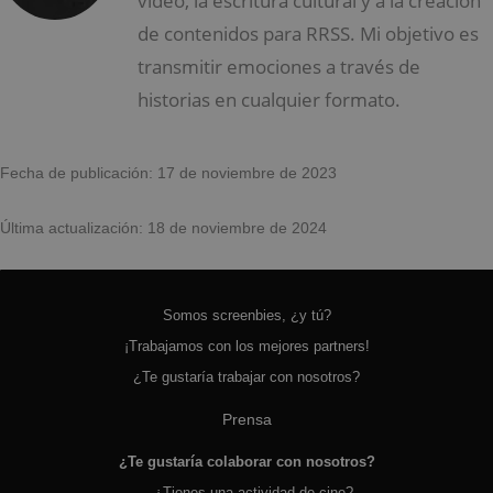
vídeo, la escritura cultural y a la creación
de contenidos para RRSS. Mi objetivo es
transmitir emociones a través de
historias en cualquier formato.
Fecha de publicación: 17 de noviembre de 2023
Última actualización: 18 de noviembre de 2024
Somos screenbies, ¿y tú?
¡Trabajamos con los mejores partners!
¿Te gustaría trabajar con nosotros?
Prensa
¿Te gustaría colaborar con nosotros?
¿Tienes una actividad de cine?