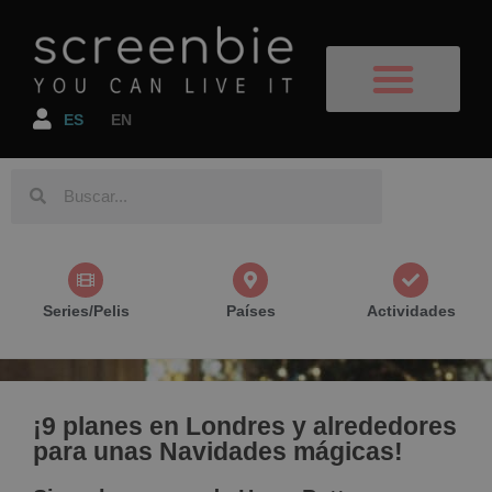
ES
EN
Destinos de Cine
Series y Películas
Planes Geniales
Reserva tu vuelo
Reserva tu alojamiento
Espectáculos y Eventos de Cine
Series/Pelis
Países
Actividades
¡9 planes en Londres y alrededores
para unas Navidades mágicas!