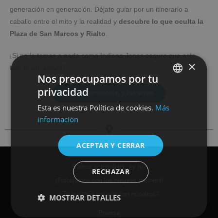
generación en generación. Déjate guiar por un itinerario a
caballo entre el mito y la realidad y
descubre lo que oculta la
Plaza de San Marcos y Rialto
.
¡Si no le temes a nada como Indiana Jones seguro que este
×
tour te encantará!
Nos preocupamos por tu
privacidad
Más información y reservas
SPANISH
Esta es nuestra Política de cookies.
Más
ENGLISH
información
ACEPTAR Y CERRAR
Somos screenbies, ¿y tú?
RECHAZAR
¡Trabajamos con los mejores partners!
¿Te gustaría trabajar con nosotros?
MOSTRAR DETALLES
Prensa