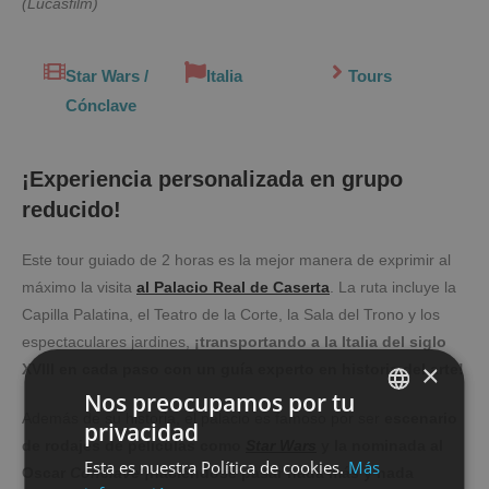
(Lucasfilm)
Star Wars /
Italia
Tours
Cónclave
¡Experiencia personalizada en grupo
reducido!
Este tour guiado de 2 horas es la mejor manera de exprimir al
máximo la visita
al Palacio Real de Caserta
. La ruta incluye la
Capilla Palatina, el Teatro de la Corte, la Sala del Trono y los
espectaculares jardines,
¡transportando a la Italia del siglo
×
XVIII en cada paso con un guía experto en historia del arte!
Nos preocupamos por tu
Además de su historia, el palacio es famoso por ser
escenario
privacidad
SPANISH
de rodajes de películas como
Star Wars
y la nominada al
Esta es nuestra Política de cookies.
Más
ENGLISH
Oscar
Cónclave
¡haciéndose pasar nada más y nada