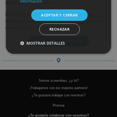
información
menos que por el Vaticano!
El tour está disponible en español, francés, inglés e
ACEPTAR Y CERRAR
italiano ¡idiomas suficientes para entender a criaturas
galácticas y a cardenales enigmáticos!
RECHAZAR
Más información y reservas
MOSTRAR DETALLES
Somos screenbies, ¿y tú?
¡Trabajamos con los mejores partners!
¿Te gustaría trabajar con nosotros?
Prensa
¿Te gustaría colaborar con nosotros?