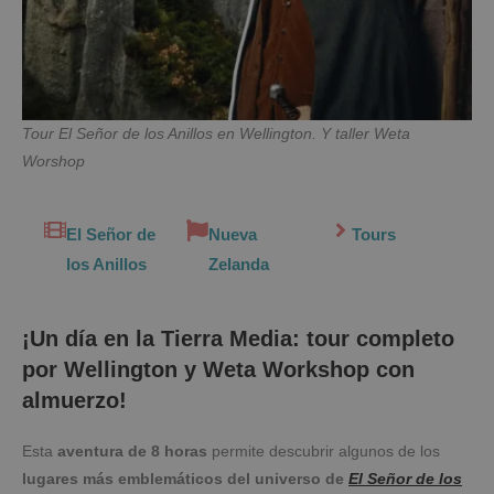
Tour El Señor de los Anillos en Wellington. Y taller Weta
Worshop
El Señor de
Nueva
Tours
los Anillos
Zelanda
¡Un día en la Tierra Media: tour completo
por Wellington y Weta Workshop con
almuerzo!
Esta
aventura de 8 horas
permite descubrir algunos de los
lugares más emblemáticos del universo de
El Señor de los