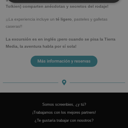
Tolkien) comparten anécdotas y secretos del rodaje!
¡¡La experiencia incluye un
té ligero
, pasteles y galletas
caseras!!
La excursión es en inglés ¡pero cuando se pisa la Tierra
Media, la aventura habla por sí sola!
Más información y reservas
Somos screenbies, ¿y tú?
¡Trabajamos con los mejores partners!
¿Te gustaría trabajar con nosotros?