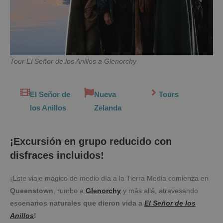
Tour El Señor de los Anillos a Glenorchy
El Señor de
Nueva
Tours
los Anillos
Zelanda
¡Excursión en grupo reducido con
disfraces incluidos!
¡Este viaje mágico de medio día a la Tierra Media comienza en
Queenstown
, rumbo a
Glenorchy
y más allá, atravesando
escenarios naturales que dieron vida a
El Señor de los
Anillos
!