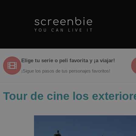
Elige tu serie o peli favorita y ¡a viajar!
¡Sigue los pasos de tus personajes favoritos!
Tour de cine los exteri