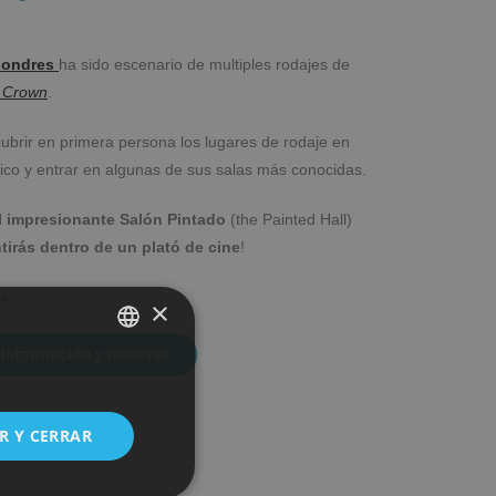
 Londres
ha sido escenario de multiples rodajes de
 Crown
.
ubrir en primera persona los lugares de rodaje en
ico y entrar en algunas de sus salas más conocidas.
al impresionante Salón Pintado
(the Painted Hall)
tirás dentro de un plató de cine
!
s.
×
información y reservas
SPANISH
ENGLISH
R Y CERRAR