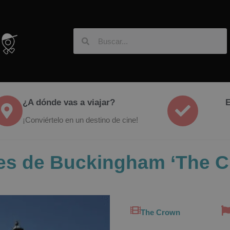
¿A dónde vas a viajar?
E
¡Conviértelo en un destino de cine!
ores de Buckingham ‘The 
The Crown