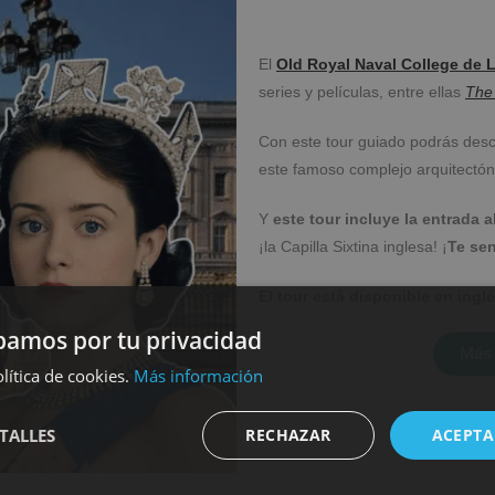
El
Old Royal Naval College de
series y películas, entre ellas
The
Con este tour guiado podrás desc
este famoso complejo arquitectón
Y
este tour incluye la entrada 
¡la Capilla Sixtina inglesa! ¡
Te sen
El tour está disponible en inglé
amos por tu privacidad
Más 
lítica de cookies.
Más información
TALLES
RECHAZAR
ACEPTA