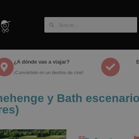
¿A dónde vas a viajar?
E
¡Conviértelo en un destino de cine!
onehenge y Bath escenario
res)