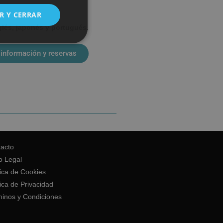
ENGLISH
R Y CERRAR
glés, japonés y portugués.
información y reservas
acto
o Legal
tica de Cookies
tica de Privacidad
inos y Condiciones