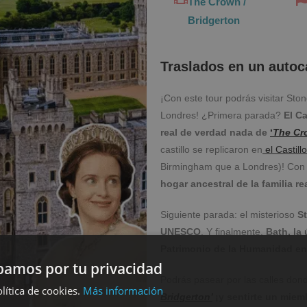
The Crown /
Bridgerton
Traslados en un autoca
¡Con este tour podrás visitar Sto
Londres! ¿Primera parada?
El C
real de verdad nada de
‘
The Cr
castillo se replicaron en
el Castill
Birmingham que a Londres)! Con
hogar ancestral de la familia r
Siguiente parada: el misterioso
S
UNESCO
. Y finalmente,
Bath, la
Patrimonio de la Humanidad en
amos por tu privacidad
Podrás pasear por las calles do
lítica de cookies.
Más información
Bridgerton’
¡y sentirte un miemb