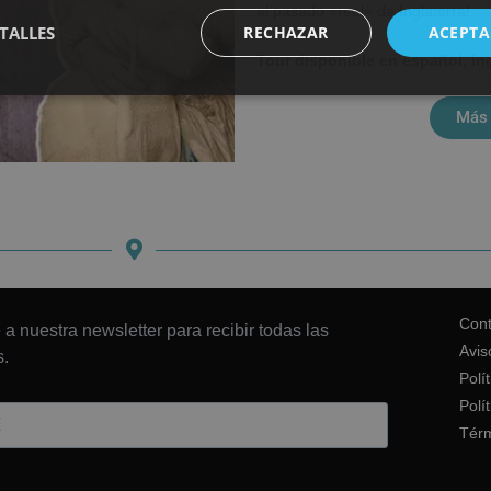
al pasado «real» de Inglaterra!
TALLES
RECHAZAR
ACEPTA
Tour disponible en español, in
Más 
Cont
 a nuestra newsletter para recibir todas las
Avis
.
Polí
Polí
Térm