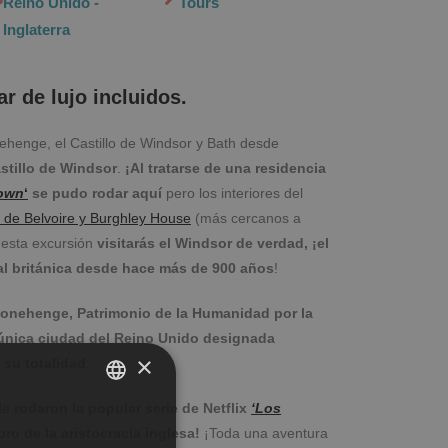
Reino Unido -
Tours
Inglaterra
r de lujo incluidos.
nehenge, el Castillo de Windsor y Bath desde
astillo de Windsor
.
¡Al tratarse de una residencia
own
‘
se pudo rodar aquí
pero los interiores del
o de Belvoire y Burghley House
(más cercanos a
 esta excursión
visitarás el Windsor de verdad, ¡el
eal británica desde hace más de 900 años
!
tonehenge, Patrimonio de la Humanidad por la
 única ciudad del Reino Unido designada
×
 su totalidad
.
nde
rodaron la popular serie de Netflix
‘Los
SPANISH
ro de la aristocracia inglesa!
¡Toda una aventura