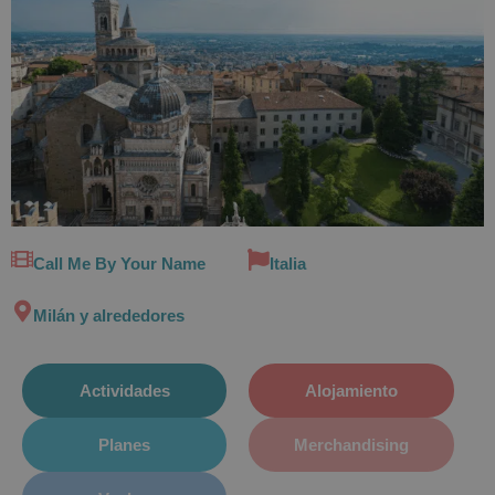
Call Me By Your Name
Italia
Milán y alrededores
Actividades
Alojamiento
Planes
Merchandising