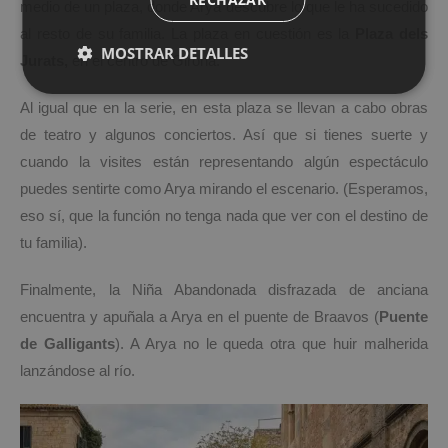
medio de un plaza, donde Arya descubre lo que le ha sucedido
al resto de su familia. La plaza en cuestión es la
Plaza dels
MOSTRAR DETALLES
Jurats,
en el centro de Girona.
Al igual que en la serie, en esta plaza se llevan a cabo obras
de teatro y algunos conciertos. Así que si tienes suerte y
cuando la visites están representando algún espectáculo
puedes sentirte como Arya mirando el escenario. (Esperamos,
eso sí, que la función no tenga nada que ver con el destino de
tu familia).
Finalmente, la Niña Abandonada disfrazada de anciana
encuentra y apuñala a Arya en el puente de Braavos (
Puente
de Galligants
). A Arya no le queda otra que huir malherida
lanzándose al río.