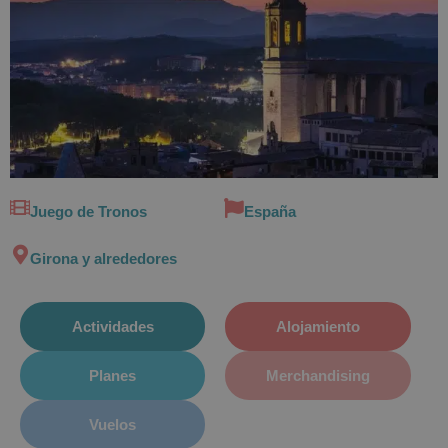
Juego de Tronos
España
Girona y alrededores
Actividades
Alojamiento
Planes
Merchandising
Vuelos