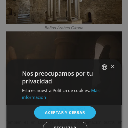
Baños Árabes Girona
×
Nos preocupamos por tu
privacidad
SPANISH
Esta es nuestra Política de cookies.
Más
ENGLISH
información
Juego de Tronos. HBO
ACEPTAR Y CERRAR
También es en Braavos, en una representación teatral en
RECHAZAR