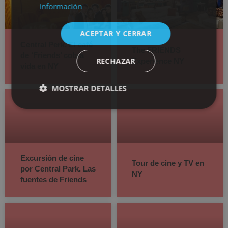
información
ACEPTAR Y CERRAR
Central Perk. El café
The FRIENDS
de ‘Friends’ cobra
RECHAZAR
Experience NY
vida en NY
MOSTRAR DETALLES
Excursión de cine
Tour de cine y TV en
por Central Park. Las
NY
fuentes de Friends