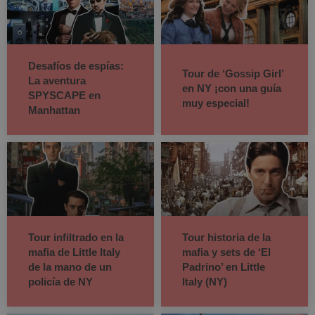
Desafíos de espías:
Tour de ‘Gossip Girl’
La aventura
en NY ¡con una guía
SPYSCAPE en
muy especial!
Manhattan
Tour infiltrado en la
Tour historia de la
mafia de Little Italy
mafia y sets de ‘El
de la mano de un
Padrino’ en Little
policía de NY
Italy (NY)