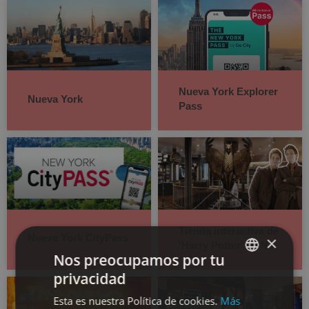
Nueva York Explorer
Nueva York
Pass
Tienda interactiva de
Nueva York CityPass
×
‘Harry Potter’ en NY
Nos preocupamos por tu
privacidad
SPANISH
Esta es nuestra Política de cookies.
Más
ENGLISH