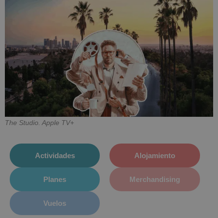
The Studio. Apple TV+
Actividades
Alojamiento
Planes
Merchandising
Vuelos