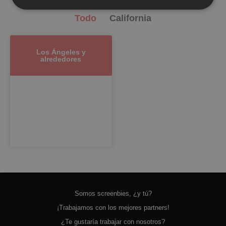
Todo
California
Los Ángeles y
alrededores
Somos screenbies, ¿y tú?
¡Trabajamos con los mejores partners!
¿Te gustaría trabajar con nosotros?