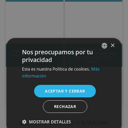
×
1 día recorriendo
Nos preocupamos por tu
Estudios Warner Bros.
escenarios de película
Sets de ‘Friends’ y ‘The
de LA (desde Long
privacidad
Studio’
SPANISH
Beach)
Esta es nuestra Política de cookies.
Más
ENGLISH
información
ACEPTAR Y CERRAR
RECHAZAR
MOSTRAR DETALLES
¡ELIGE TU DESTINO Y A VIAJAR!