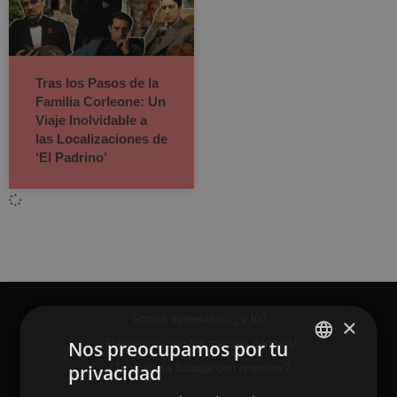
Tras los Pasos de la
Familia Corleone: Un
Viaje Inolvidable a
las Localizaciones de
‘El Padrino’
Somos screenbies, ¿y tú?
×
Nos preocupamos por tu
¡Trabajamos con los mejores partners!
privacidad
¿Te gustaría trabajar con nosotros?
SPANISH