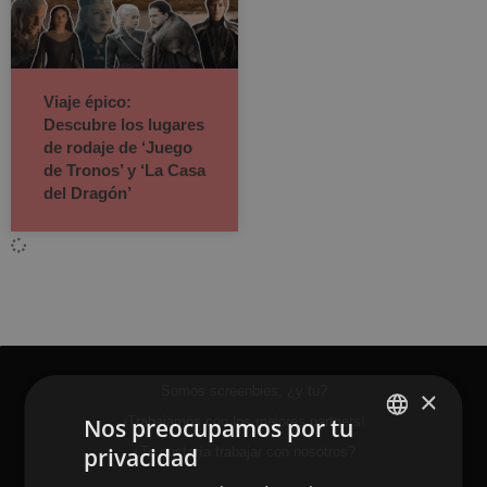
Viaje épico:
Descubre los lugares
de rodaje de ‘Juego
de Tronos’ y ‘La Casa
del Dragón’
Somos screenbies, ¿y tú?
×
Nos preocupamos por tu
¡Trabajamos con los mejores partners!
privacidad
¿Te gustaría trabajar con nosotros?
SPANISH