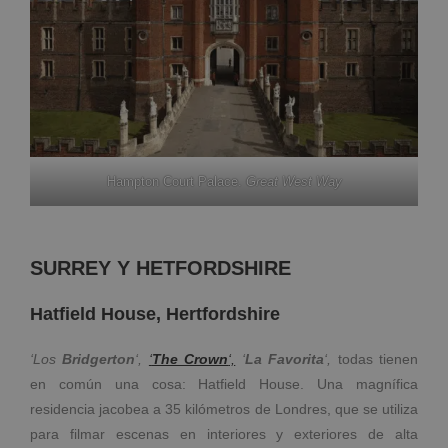
Hampton Court Palace.
Great West Way
SURREY Y HETFORDSHIRE
Hatfield House, Hertfordshire
‘Los
Bridgerton
‘,
‘
The Crown
‘,
‘
La Favorita
‘,
todas tienen
en común una cosa: Hatfield House. Una magnífica
residencia jacobea a 35 kilómetros de Londres, que se utiliza
para filmar escenas en interiores y exteriores de alta