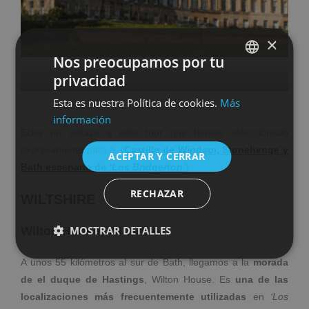
×
Nos preocupamos por tu
No. 1 Royal Crescent, Bath
privacidad
SPANISH
Esta es nuestra Política de cookies.
Más
ENGLISH
información
Echa un vistazo a este tour que hemos seleccionado
expresamente para ti. (
Castillo de Windsor, Stonehenge y
ACEPTAR Y CERRAR
Bath escenario de
‘Los Bridgerton’
)
RECHAZAR
WILTSHIRE
MOSTRAR DETALLES
Wilton House, Wiltshire
A unos 55 kilómetros al sur de Bath, llegamos a la
morada
de el duque de Hastings
, Wilton House. Es
una de las
localizaciones más frecuentemente utilizadas
en
‘Los