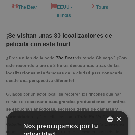
The Bear
EEUU -
Tours
Illinois
¡Se visitan unas 30 localizaciones de
película con este tour!
¿Eres un fan de la serie
The Bear
visitando Chicago? ¡Con
este recorrido a pie de 2 horas descubrirás otras de las
localizaciones más famosas de la ciudad para conocerla
desde una perspectiva diferente!
Guiados por un actor local, se recorren los rincones que han
servido de
escenario para grandes producciones, mientras
se escuchan anécdotas, secretos detrás de cámaras y
×
curiosidades.
¡¡Con películas como
Todo En Un Día, El
Nos preocupamos por tu
Caballero Oscuro, Enemigos Públicos
,
Ocean’s Eleven
es
imposible no imaginar el bullicio que se vivió en sus sets de
privacidad
SPANISH