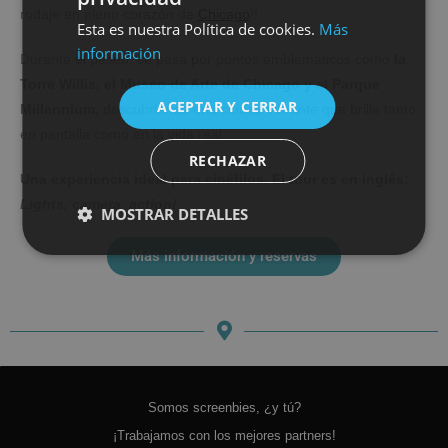
rodaje en pleno corazón de
Chicago
!!
Esta es nuestra Política de cookies.
Más
ENGLISH
información
Durante el paseo, se pasa por puntos emblemáticos como
la
Torre Willis, el Museo de Arte de Chicago y el Parque
ACEPTAR Y CERRAR
Millennium,
descubriendo una ciudad vibrante que brilla tanto
en pantalla como en la vida real.
RECHAZAR
Una experiencia ideal para cinéfilos. El tour es en inglés:
Lights, camera, action!
MOSTRAR DETALLES
Más información y reservas
Somos screenbies, ¿y tú?
¡Trabajamos con los mejores partners!