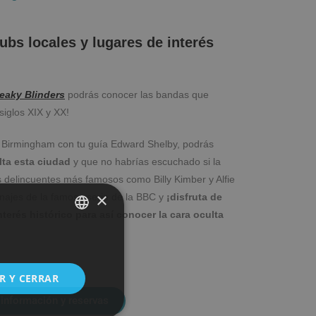
ubs locales y lugares de interés
eaky Blinders
podrás conocer las bandas que
siglos XIX y XX!
e Birmingham con tu guía Edward Shelby, podrás
lta esta ciudad
y que no habrías escuchado si la
s delincuentes más famosos como Billy Kimber y Alfie
×
najes de la famosa serie de la BBC y
¡disfruta de
nterés histórico para así conocer la cara oculta
SPANISH
ENGLISH
R Y CERRAR
información y reservas