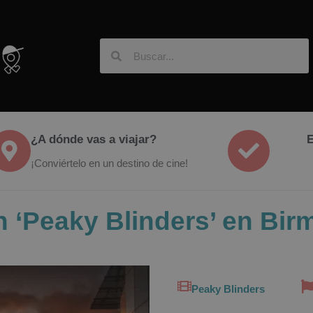
¿A dónde vas a viajar?
E
¡Conviértelo en un destino de cine!
 ‘Peaky Blinders’ en Bi
Peaky Blinders