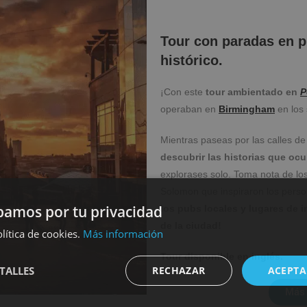
Tour con paradas en p
histórico.
¡Con este
tour ambientado en
P
operaban en
Birmingham
en los 
Mientras paseas por las calles d
descubrir las historias que ocu
explorases solo. Toma nota de lo
Solomon que inspiraron los perso
amos por tu privacidad
los pubs locales y lugares de i
de la ciudad!
lítica de cookies.
Más información
Tour disponible en inglés.
TALLES
RECHAZAR
ACEPTA
Más 