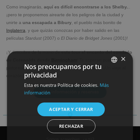
Como imaginarás,
aquí es difícil encontrarse a los Shelby.
..
¡pero te proponemos airearte de los peligros de la ciudad y
unirte a
una escapada a Bibury
, el pueblo más bonito de
Inglaterra
, y que quizás conozcas por haber salido en las
películas
Stardust
(2007) o
El Diario de Bridget Jones
(2001)!
¡Y descubre de la mano de
este tour el encanto del condado
×
de Cotswolds desde
Birmingham
! Te esperan pueblos
Nos preocupamos por tu
pintorescos, colinas onduladas y mucha historia. ¡Un viaje al
privacidad
corazón rural de Inglaterra!
SPANISH
Esta es nuestra Política de cookies.
Más
ENGLISH
Más información y reservas
información
ACEPTAR Y CERRAR
RECHAZAR
Somos screenbies, ¿y tú?