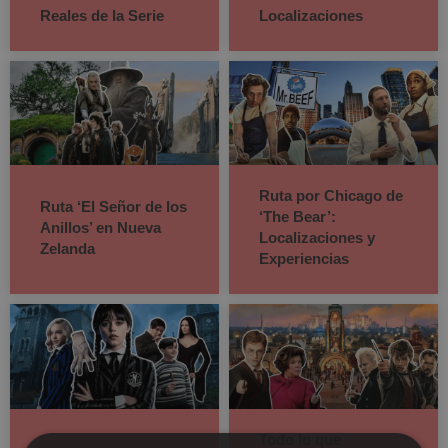
Reales de la Serie
Localizaciones
Ruta por Chicago de
Ruta ‘El Señor de los
‘The Bear’:
Anillos’ en Nueva
Localizaciones y
Zelanda
Experiencias
Todo lo que