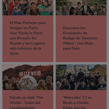
El Plan Perfecto para
Amigas en París:
Descubre los
Vive ‘Emily in Paris’
Escenarios de
con Brunch, Kir
Rodaje de ‘Downton
Royale y los Lugares
Abbey’: Una Ruta
más Icónicos de la
para Fans
Serie
Dónde se rodó ‘The
‘Miércoles’ T.2 se
Studio’: Todas las
Muda a Irlanda:
Localizaciones
Estas son las