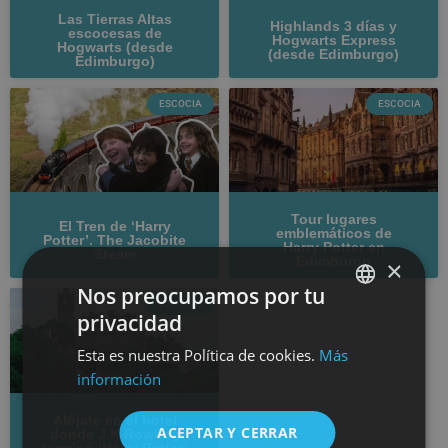
Las Tierras Altas
Highlands 3 días y
escocesas de
Hogwarts Express
Hogwarts (desde
(desde Edimburgo)
Edimburgo)
ESCOCIA
ESCOCIA
Tour lugares
El Tren de ‘Harry
emblemáticos de
Potter’. The Jacobite
Harry Potter en
Steam
Edimburgo
×
Nos preocupamos por tu
ESCOCIA
privacidad
SPANISH
Esta es nuestra Política de cookies.
Más
ENGLISH
información
Alójate en el hotel
ACEPTAR Y CERRAR
donde J.K Rowling
terminó ‘Harry Potter’