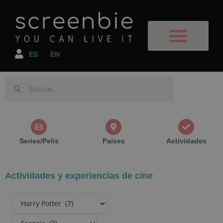
ES
EN
Destinos de Cine
Series y Películas
Planes Geniales
Reserva tu vuelo
Reserva tu alojamiento
Espectáculos y Eventos de Cine
Series/Pelis
Países
Actividades
Actividades y experiencias de cine