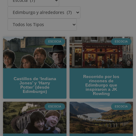
ESCOCIA
ESCOCIA
Recorrido por los
Castillos de ‘Indiana
rincones de
Jones’ y ‘Harry
Edimburgo que
Potter’ (desde
inspiraron a JK
Edimburgo)
Rowling
ESCOCIA
ESCOCIA