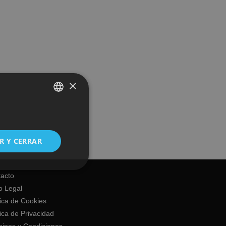
×
SPANISH
ENGLISH
R Y CERRAR
acto
o Legal
tica de Cookies
tica de Privacidad